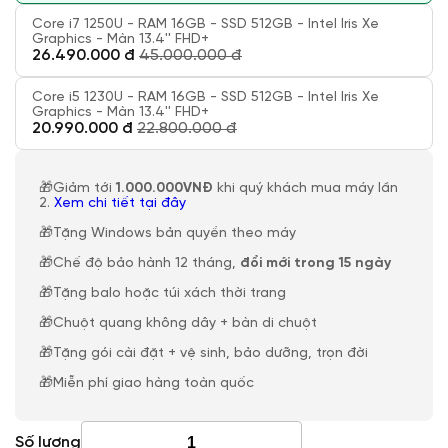
Core i7 1250U - RAM 16GB - SSD 512GB - Intel Iris Xe
Graphics - Màn 13.4'' FHD+
26.490.000 đ
45.000.000 đ
Core i5 1230U - RAM 16GB - SSD 512GB - Intel Iris Xe
Graphics - Màn 13.4'' FHD+
20.990.000 đ
22.800.000 đ
🎁Giảm tới
1.000.000VNĐ
khi quý khách mua máy lần
2.
Xem chi tiết tại đây
🎁Tặng Windows bản quyền theo máy
🎁Chế độ bảo hành 12 tháng,
đổi mới trong 15 ngày
🎁Tặng balo hoặc túi xách thời trang
🎁Chuột quang không dây + bàn di chuột
🎁Tặng gói cài đặt + vệ sinh, bảo dưỡng, trọn đời
🎁Miễn phí giao hàng toàn quốc
Số lượng