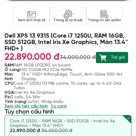
Xem ảnh thực tế
Thông số kỹ thuật
Thông tin sản phẩm
Dell XPS 13 9315 (Core i7 1250U, RAM 16GB,
SSD 512GB, Intel Iris Xe Graphics, Màn 13.4''
FHD+ )
22.890.000 đ
34.000.000 đ
Trả giá
RAM
RAM 16GB LPDDR5 on board
Ổ cứng
SSD 512GB M.2 PCIe NVMe
Màn
13.4'' FHD+ InfinityEdge, Touch, Anti-Glare 500-Nit
hình
Display
CPU
Core i7 1250U (12 MB cache, 10 cores, up to 4.40 GHz
Turbo
VGA
Intel Iris Xe Graphics
Pin
3 cells, 54 Whr
Tình trạng
Outlet, Nhập khẩu
Xem chi tiết cấu hình
So sánh
Tùy chọn cấu hình
Core i7 1250U - RAM 16GB - SSD 512GB - Intel Iris Xe
Graphics - Màn 13.4'' FHD+
22.890.000 đ
34.000.000 đ