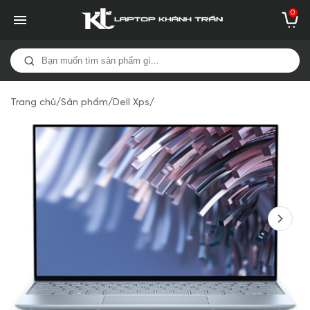
0
Trang chủ
/
Sản phẩm
/
Dell Xps
/