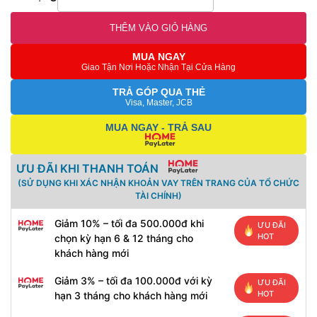
THÊM VÀO GIỎ HÀNG
MUA NGAY
Giao Tận Nơi Hoặc Nhận Tại Cửa Hàng
TRẢ GÓP QUA THẺ
Visa, Master, JCB
MUA NGAY - TRẢ SAU
ƯU ĐÃI KHI THANH TOÁN
(SỬ DỤNG KHI XÁC NHẬN KHOẢN VAY TRÊN TRANG CỦA TỔ CHỨC
TÀI CHÍNH)
Giảm 10% – tối đa 500.000đ khi
ƯU ĐÃI
HOT
chọn kỳ hạn 6 & 12 tháng cho
khách hàng mới
Giảm 3% – tối đa 100.000đ với kỳ
ƯU ĐÃI
HOT
hạn 3 tháng cho khách hàng mới