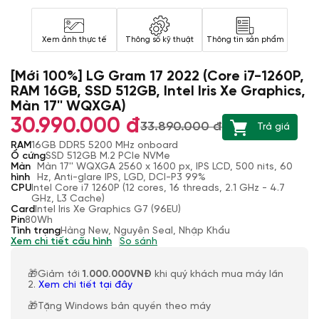
Xem ảnh thực tế
Thông số kỹ thuật
Thông tin sản phẩm
[Mới 100%] LG Gram 17 2022 (Core i7-1260P,
RAM 16GB, SSD 512GB, Intel Iris Xe Graphics,
Màn 17'' WQXGA)
30.990.000 đ
33.890.000 đ
Trả giá
RAM
16GB DDR5 5200 MHz onboard
Ổ cứng
SSD 512GB M.2 PCIe NVMe
Màn
Màn 17'' WQXGA 2560 x 1600 px, IPS LCD, 500 nits, 60
hình
Hz, Anti-glare IPS, LGD, DCI-P3 99%
CPU
Intel Core i7 1260P (12 cores, 16 threads, 2.1 GHz - 4.7
GHz, L3 Cache)
Card
Intel Iris Xe Graphics G7 (96EU)
Pin
80Wh
Tình trạng
Hàng New, Nguyên Seal, Nhập Khẩu
Xem chi tiết cấu hình
So sánh
🎁Giảm tới
1.000.000VNĐ
khi quý khách mua máy lần
2.
Xem chi tiết tại đây
🎁Tặng Windows bản quyền theo máy