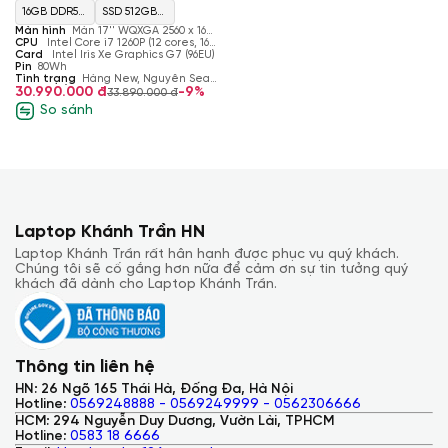
SSD 512GB, Intel Iris Xe
16GB DDR5
SSD 512GB
Graphics, Màn 17'' WQXGA)
Màn hình
Màn 17'' WQXGA 2560 x 1600
5200 MHz
M.2 PCIe
px, IPS LCD, 500 nits, 60 Hz, Anti-glare
CPU
Intel Core i7 1260P (12 cores, 16
IPS, LGD, DCI-P3 99%
threads, 2.1 GHz - 4.7 GHz, L3
Card
Intel Iris Xe Graphics G7 (96EU)
Bàn phím và Touchpad
onboard
NVMe
Cache)
Pin
80Wh
Tình trạng
Hàng New, Nguyên Seal,
Bàn phím fullsize trên LG Gram 17 được thiết kế rộng rãi, phím
Nhập Khẩu
30.990.000 đ
-9%
33.890.000 đ
êm giúp việc gõ trở nên chính xác và thoải mái. Một số điểm
So sánh
nhỏ về thiết kế như vị trí của phím numlock và phím điều
hướng khiến việc sử dụng có chút khó khăn. Bàn phím còn có
đèn nền hữu ích cho làm việc trong điều kiện thiếu sáng.
Touchpad rộng rãi, cho phép thao tác đa nhiệm mượt mà và
chính xác.
Laptop Khánh Trần HN
Laptop Khánh Trần rất hân hạnh được phục vụ quý khách.
Chúng tôi sẽ cố gắng hơn nữa để cảm ơn sự tin tưởng quý
khách đã dành cho Laptop Khánh Trần.
Thông tin liên hệ
HN: 26 Ngõ 165 Thái Hà, Đống Đa, Hà Nội
Hotline:
0569248888 - 0569249999 - 0562306666
HCM: 294 Nguyễn Duy Dương, Vườn Lài, TPHCM
Hotline:
0583 18 6666