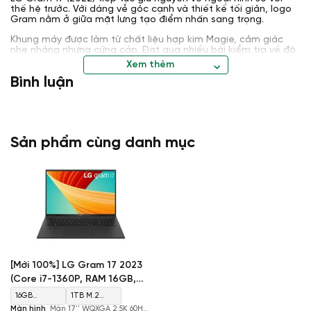
thế hệ trước. Với dáng vẻ góc cạnh và thiết kế tối giản, logo
Gram nằm ở giữa mặt lưng tạo điểm nhấn sang trọng.
Khung máy được làm từ chất liệu hợp kim Magie, cảm giác
nhẹ nhàng nhưng cứng cáp. Đạt qua nhiều bài kiểm tra về độ
bền, độ chịu sốc và nhiệt độ, đây là một thiết kế chắc chắn.
Xem thêm
Bản lề cũng được cải tiến, dễ dàng mở màn hình bằng một
Bình luận
tay và việc ghép nối khu vực bản lề thậm chí còn tốt hơn.
Về trọng lượng, LG Gram 17 rất dễ di chuyển với 1.35kg và độ
mỏng 17.7mm, thuận tiện để mang theo phục vụ trong công
việc hàng ngày.
Sản phẩm cùng danh mục
[Mới 100%] LG Gram 17 2023
(Core i7-1360P, RAM 16GB,
SSD 1TB, Intel Iris Xe
16GB
1TB M.2
Graphics, Màn 17'' WQXGA
Màn hình
Màn 17'' WQXGA 2.5K 60Hz,