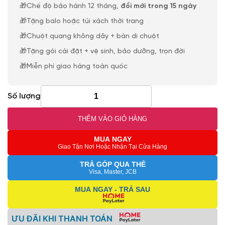
🎁Chế độ bảo hành 12 tháng,
đổi mới trong 15 ngày
🎁Tặng balo hoặc túi xách thời trang
🎁Chuột quang không dây + bàn di chuột
🎁Tặng gói cài đặt + vệ sinh, bảo dưỡng, trọn đời
🎁Miễn phí giao hàng toàn quốc
Số lượng
THÊM VÀO GIỎ HÀNG
MUA NGAY
Giao Tận Nơi Hoặc Nhận Tại Cửa Hàng
TRẢ GÓP QUA THẺ
Visa, Master, JCB
MUA NGAY - TRẢ SAU
ƯU ĐÃI KHI THANH TOÁN