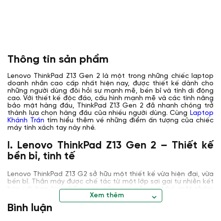
Thông tin sản phẩm
Lenovo ThinkPad Z13 Gen 2 là một trong những chiếc laptop
doanh nhân cao cấp nhất hiện nay, được thiết kế dành cho
những người dùng đòi hỏi sự mạnh mẽ, bền bỉ và tính di động
cao. Với thiết kế độc đáo, cấu hình mạnh mẽ và các tính năng
bảo mật hàng đầu, ThinkPad Z13 Gen 2 đã nhanh chóng trở
thành lựa chọn hàng đầu của nhiều người dùng. Cùng
Laptop
Khánh Trần
tìm hiểu thêm về những điểm ấn tượng của chiếc
máy tính xách tay này nhé.
I. Lenovo ThinkPad Z13 Gen 2 – Thiết kế
bền bỉ, tinh tế
Lenovo ThinkPad Z13 G2 sở hữu một thiết kế vừa hiện đại, vừa
bền bỉ. Thân máy được chế tác từ một lớp sợi gai tự nhiên kết
hợp với hợp kim nhôm cao cấp, tạo nên một bề mặt nhám
Xem thêm
mịn, vừa mang đến cảm giác chắc chắn khi cầm nắm, vừa
hạn chế dấu vân tay. Các góc cạnh được bo tròn mềm mại
Bình luận
không chỉ tạo nên vẻ ngoài tinh tế mà còn giúp máy trở nên
gọn gàng và thoải mái khi mang theo bên mình.