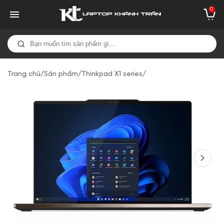
0
Trang chủ
/
Sản phẩm
/
Thinkpad X1 series
/