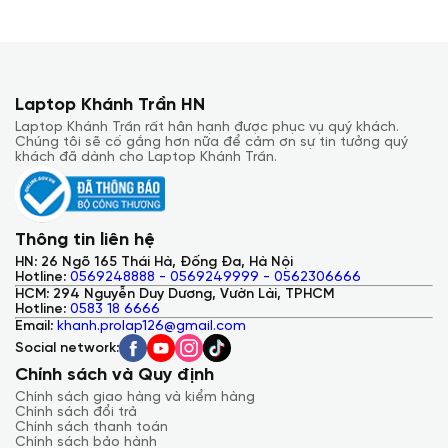
Laptop Khánh Trần HN
Laptop Khánh Trần rất hân hạnh được phục vụ quý khách.
Chúng tôi sẽ cố gắng hơn nữa để cảm ơn sự tin tưởng quý
khách đã dành cho Laptop Khánh Trần.
Thông tin liên hệ
HN: 26 Ngõ 165 Thái Hà, Đống Đa, Hà Nội
Hotline:
0569248888 - 0569249999 - 0562306666
HCM: 294 Nguyễn Duy Dương, Vườn Lài, TPHCM
Hotline:
0583 18 6666
Email:
khanh.prolap126@gmail.com
Social network:
4. Card AMD Radeon 780M
Chính sách và Quy định
Chính sách giao hàng và kiểm hàng
Đồ họa mượt mà:
Card đồ họa tích hợp AMD Radeon
Chính sách đổi trả
780M giúp bạn trải nghiệm các tựa game phổ biến ở
Chính sách thanh toán
mức cài đặt trung bình đến cao, xem phim 4K sắc nét,
Chính sách bảo hành