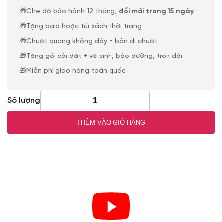
🎁Chế độ bảo hành 12 tháng,
đổi mới trong 15 ngày
🎁Tặng balo hoặc túi xách thời trang
🎁Chuột quang không dây + bàn di chuột
🎁Tặng gói cài đặt + vệ sinh, bảo dưỡng, trọn đời
🎁Miễn phí giao hàng toàn quốc
Số lượng
THÊM VÀO GIỎ HÀNG