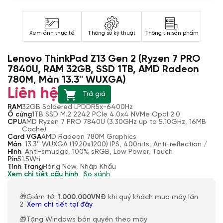
Xem ảnh thực tế
Thông số kỹ thuật
Thông tin sản phẩm
Lenovo ThinkPad Z13 Gen 2 (Ryzen 7 PRO
7840U, RAM 32GB, SSD 1TB, AMD Radeon
780M, Màn 13.3'' WUXGA)
Liên hệ
Trả giá
RAM
32GB Soldered LPDDR5x-6400Hz
Ổ cứng
1TB SSD M.2 2242 PCIe 4.0x4 NVMe Opal 2.0
CPU
AMD Ryzen 7 PRO 7840U (3.30GHz up to 5.10GHz, 16MB
Cache)
Card VGA
AMD Radeon 780M Graphics
Màn
13.3'' WUXGA (1920x1200) IPS, 400nits, Anti-reflection /
Hình
Anti-smudge, 100% sRGB, Low Power, Touch
Pin
51.5Wh
Tình Trạng
Hàng New, Nhập Khẩu
Xem chi tiết cấu hình
So sánh
🎁Giảm tới
1.000.000VNĐ
khi quý khách mua máy lần
2.
Xem chi tiết tại đây
🎁Tặng Windows bản quyền theo máy