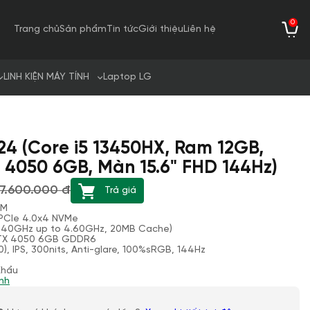
0
Trang chủ
Sản phẩm
Tin tức
Giới thiệu
Liên hệ
LINH KIỆN MÁY TÍNH
Laptop LG
4 (Core i5 13450HX, Ram 12GB,
 4050 6GB, Màn 15.6" FHD 144Hz)
7.600.000 đ
Trả giá
MM
 PCIe 4.0x4 NVMe
(3.40GHz up to 4.60GHz, 20MB Cache)
RTX 4050 6GB GDDR6
0), IPS, 300nits, Anti-glare, 100%sRGB, 144Hz
Khẩu
nh