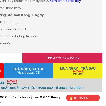
Đ
khi quý khách mua máy lần 2.
Xem chi tiết tại đây
yền theo máy
háng,
đổi mới trong 15 ngày
h thời trang
y + bàn di chuột
sinh, bảo dưỡng, trọn đời
àn quốc
THÊM VÀO GIỎ HÀNG
MUA NGAY - TRẢ SAU
TRẢ GÓP QUA THẺ
a
Visa, Master, JCB
ÁN
C NHẬN KHOẢN VAY TRÊN TRANG CỦA TỔ CHỨC TÀI CHÍNH)
500.000đ khi chọn kỳ hạn 6 & 12 tháng
ƯU ĐÃI HOT
i