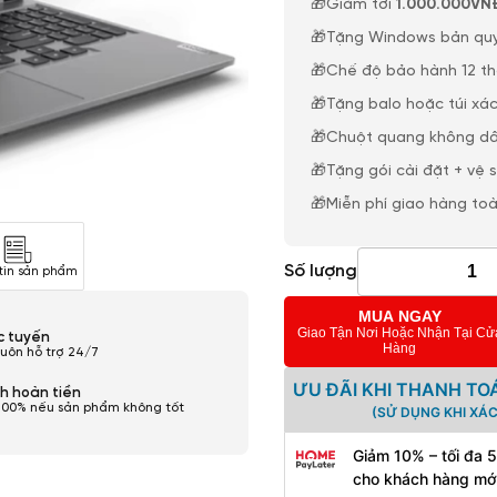
🎁Giảm tới
1.000.000VN
🎁Tặng Windows bản qu
🎁Chế độ bảo hành 12 t
🎁Tặng balo hoặc túi xác
🎁Chuột quang không dâ
🎁Tặng gói cài đặt + vệ 
🎁Miễn phí giao hàng to
Số lượng
tin sản phẩm
MUA NGAY
Giao Tận Nơi Hoặc Nhận Tại Cử
ực tuyến
Hàng
luôn hỗ trợ 24/7
ƯU ĐÃI KHI THANH TO
h hoàn tiền
100% nếu sản phẩm không tốt
(SỬ DỤNG KHI XÁ
Giảm 10% – tối đa 
cho khách hàng mớ