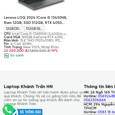
Lenovo LOQ 2024 (Core i5 13450HX,
Ram 12GB, SSD 512GB, RTX 4050
6GB, Màn 15.6" FHD 144Hz)
12GB DDR5
512GB SSD
CPU
Intel Core i5-13450HX (3.40GHz up
4800
M.2 2242
to 4.60GHz, 20MB Cache)
Card VGA
NVIDIA GeForce RTX 4050
6GB GDDR6
Màn Hình
15.6'' FHD (1920x1080), IPS,
SODIMM
PCIe
300nits, Anti-glare, 100%sRGB, 144Hz
Pin
4-Cell, 60Wh
Tình Trạng
New 100%, Nhập Khẩu
4.0x4
22.290.000 đ
27.600.000 đ
-19%
NVMe
So sánh
Laptop Khánh Trần HN
Thông tin liên
Laptop Khánh Trần rất hân hạnh được phục vụ
HN: 26 Ngõ 165 Th
quý khách. Chúng tôi sẽ cố gắng hơn nữa để
Hotline:
05692488
cảm ơn sự tin tưởng quý khách đã dành cho
0562306666
Laptop Khánh Trần.
HCM: 294 Nguyễn 
TPHCM
Hotline:
0583 18 6
Với những ưu điểm trên, màn hình của chiếc laptop này sẽ ma