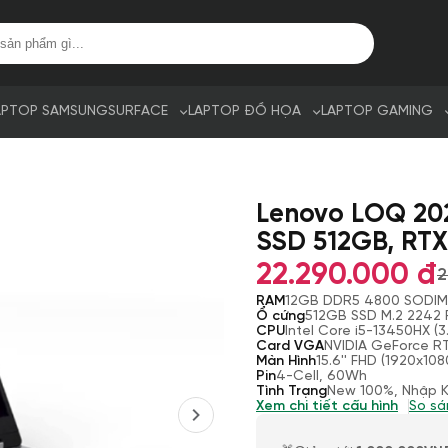
APTOP SAMSUNG
SURFACE
LAPTOP ĐỒ HỌA
LAPTOP GAMING
Lenovo LOQ 202
SSD 512GB, RTX
22.290.000 đ
2
RAM
12GB DDR5 4800 SODI
Ổ cứng
512GB SSD M.2 2242
CPU
Intel Core i5-13450HX 
Card VGA
NVIDIA GeForce 
Màn Hình
15.6'' FHD (1920x108
Pin
4-Cell, 60Wh
Tình Trạng
New 100%, Nhập 
Xem chi tiết cấu hình
So sá