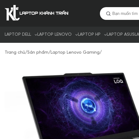
LAPTOP DELL
LAPTOP LENOVO
LAPTOP HP
LAPTOP ASUS
L
Trang chủ
/
Sản phẩm
/
Laptop Lenovo Gaming
/