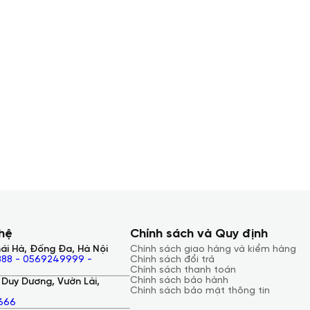
 hệ
Chính sách và Quy định
ái Hà, Đống Đa, Hà Nội
Chính sách giao hàng và kiểm hàng
88 - 0569249999 -
Chính sách đổi trả
Chính sách thanh toán
Chính sách bảo hành
Duy Dương, Vườn Lài,
Chính sách bảo mật thông tin
666
ng đến cho bạn trải nghiệm hình