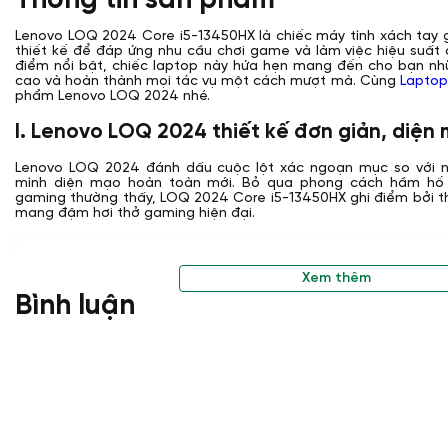
Thông tin sản phẩm
Lenovo LOQ 2024 Core i5-13450HX là chiếc máy tính xách tay 
thiết kế để đáp ứng nhu cầu chơi game và làm việc hiệu suất 
điểm nổi bật, chiếc laptop này hứa hẹn mang đến cho bạn nh
cao và hoàn thành mọi tác vụ một cách mượt mà. Cùng
Laptop
phẩm Lenovo LOQ 2024 nhé.
I. Lenovo LOQ 2024 thiết kế đơn giản, diện
Lenovo LOQ 2024 đánh dấu cuộc lột xác ngoạn mục so với ng
mình diện mạo hoàn toàn mới. Bỏ qua phong cách hầm hố 
gaming thường thấy, LOQ 2024 Core i5-13450HX ghi điểm bởi thi
mang đậm hơi thở gaming hiện đại.
Xem thêm
Bình luận