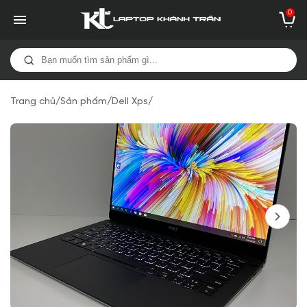
0
Trang chủ
/
Sản phẩm
/
Dell Xps
/