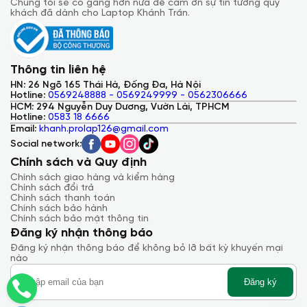
Chúng tôi sẽ cố gắng hơn nữa để cảm ơn sự tin tưởng quý
ra video DisplayPort. Ngoài ra với trình đọc dấu vân tay vào
khách đã dành cho Laptop Khánh Trần.
nút nguồn cho phép bạn đăng nhập chỉ với một cú nhấn nhẹ.
Thông tin liên hệ
HN: 26 Ngõ 165 Thái Hà, Đống Đa, Hà Nội
Hotline:
0569248888 - 0569249999 - 0562306666
HCM: 294 Nguyễn Duy Dương, Vườn Lài, TPHCM
Hotline:
0583 18 6666
Email:
khanh.prolap126@gmail.com
Social network:
Chính sách và Quy định
Chính sách giao hàng và kiểm hàng
Chính sách đổi trả
Chính sách thanh toán
Chính sách bảo hành
Chính sách bảo mật thông tin
Đăng ký nhận thông báo
Đăng ký nhận thông báo để không bỏ lỡ bất kỳ khuyến mại
nào
Bàn phím và Touchpad
Đăng ký
Do máy quá mỏng nên hành trình phím do đó cũng ngắn hơn
chỉ là 1,2 mm nhưng bù lại nó cung cấp 72 phản hồi lực khác
nhau cho khả năng đánh máy chính xác và nhanh hơn với thế