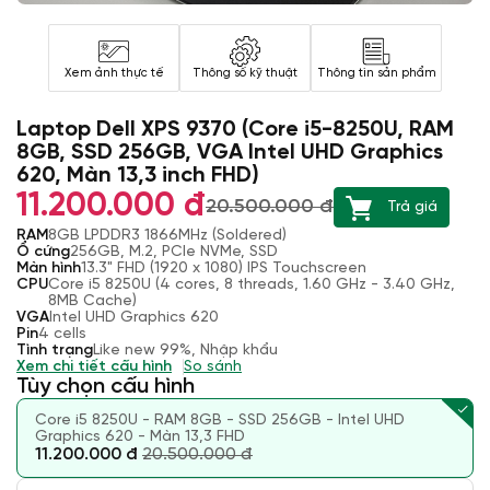
Xem ảnh thực tế
Thông số kỹ thuật
Thông tin sản phẩm
Laptop Dell XPS 9370 (Core i5-8250U, RAM
8GB, SSD 256GB, VGA Intel UHD Graphics
620, Màn 13,3 inch FHD)
11.200.000 đ
20.500.000 đ
Trả giá
RAM
8GB LPDDR3 1866MHz (Soldered)
Ổ cứng
256GB, M.2, PCIe NVMe, SSD
Màn hình
13.3" FHD (1920 x 1080) IPS Touchscreen
CPU
Core i5 8250U (4 cores, 8 threads, 1.60 GHz - 3.40 GHz,
8MB Cache)
VGA
Intel UHD Graphics 620
Pin
4 cells
Tình trạng
Like new 99%, Nhập khẩu
Xem chi tiết cấu hình
So sánh
Tùy chọn cấu hình
Core i5 8250U - RAM 8GB - SSD 256GB - Intel UHD
Graphics 620 - Màn 13,3 FHD
11.200.000 đ
20.500.000 đ