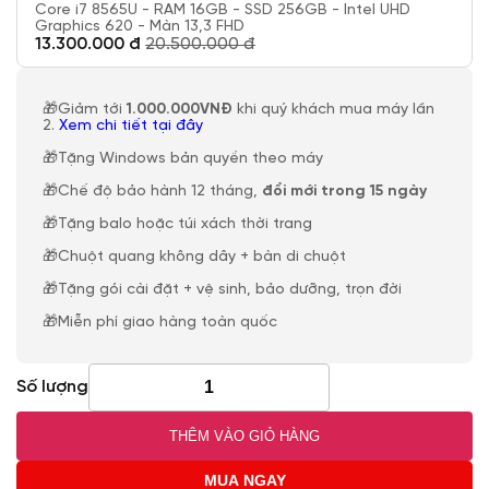
Core i7 8565U - RAM 16GB - SSD 256GB - Intel UHD
Graphics 620 - Màn 13,3 FHD
13.300.000 đ
20.500.000 đ
🎁Giảm tới
1.000.000VNĐ
khi quý khách mua máy lần
2.
Xem chi tiết tại đây
🎁Tặng Windows bản quyền theo máy
🎁Chế độ bảo hành 12 tháng,
đổi mới trong 15 ngày
🎁Tặng balo hoặc túi xách thời trang
🎁Chuột quang không dây + bàn di chuột
🎁Tặng gói cài đặt + vệ sinh, bảo dưỡng, trọn đời
🎁Miễn phí giao hàng toàn quốc
Số lượng
THÊM VÀO GIỎ HÀNG
MUA NGAY