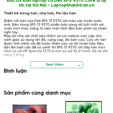
Địa chỉ bán laptop cũ Dell XPS 9370 Core i5 uy
tín tại Hà Nội - Laptopkhanhtran.vn
Thiết kế mỏng hơn, nhẹ hơn, Pin lâu hơn.
Điểm nổi bật của Dell XPS 13 9370 với màu sắc hoàn toàn
mới, Bên trong XPS 13 9370 phiên bản vàng rất bắt mắt với
toàn một màu trắng từ viền màn hình đến bàn phím và chiếu
nghỉ tay.
Máy rất nhẹ với chất liệu nhôm và sợi carbon cao cấp cho
cảm giác sử dụng rất đã, cứng cáp, độ bền cao. Các chi tiết
được tinh chỉnh với độ hoàn thiện cao và rất hoàn hảo. Nếu
đặt lên bàn cân để so sánh thì XPS 13 9370 chỉ dày hơn một
chút so với HP Spectre 13 (11,6 mm so với 10,41 mm). Và nó chỉ
nặng 1,21 kg.
Xem thêm
Bình luận
Sản phẩm cùng danh mục