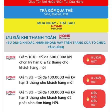
Giao Tận Nơi Hoặc Nhận Tại Cửa Hàng
TRẢ GÓP QUA THẺ
Visa, Master, JCB
MUA NGAY - TRẢ SAU
ƯU ĐÃI KHI THANH TOÁN
(SỬ DỤNG KHI XÁC NHẬN KHOẢN VAY TRÊN TRANG CỦA TỔ CHỨC
TÀI CHÍNH)
Giảm 10% – tối đa 500.000đ khi
ƯU ĐÃI
HOT
chọn kỳ hạn 6 & 12 tháng cho
khách hàng mới
Giảm 3% – tối đa 100.000đ với kỳ
ƯU ĐÃI
HOT
hạn 3 tháng cho khách hàng mới
Giảm 3% – tối đa 100.000đ với kỳ
SIÊU
MỚI,
hạn 3 tháng cho khách hàng đã
SIÊU
phát sinh đơn hàng HPL
HOT