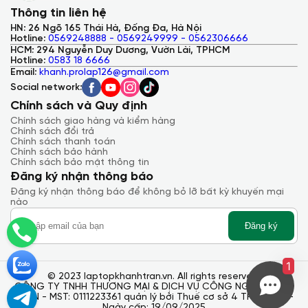
Thông tin liên hệ
HN: 26 Ngõ 165 Thái Hà, Đống Đa, Hà Nội
Hotline:
0569248888 - 0569249999 - 0562306666
HCM: 294 Nguyễn Duy Dương, Vườn Lài, TPHCM
Hotline:
0583 18 6666
Email:
khanh.prolap126@gmail.com
Social network:
Chính sách và Quy định
Chính sách giao hàng và kiểm hàng
Chính sách đổi trả
Âm thanh - Webcam
Bang & Olufsen speakers trong ZBook
Chính sách thanh toán
Studio G4 xuất đủ âm thanh chính xác và “chắc chắn đủ to
Chính sách bảo hành
cho một phòng họp cỡ trung bình”. Trong thử nghiệm, có
Chính sách bảo mật thông tin
nghĩa là bài hát của The Killers “The Man” xuất hiện thông qua
Đăng ký nhận thông báo
giọng hát rõ ràng, tiếng guitar bass vững chắc và trống sắc
nét. Ứng dụng Bang & Olufsen Audio cho phép bạn thay tùy
Đăng ký nhận thông báo để không bỏ lỡ bất kỳ khuyến mại
chọn âm thanh. Trong khi ZBook Studio G4 là một loại máy
nào
cao cấp theo nhiều cách, thì webcam với độ phân giải khổng
lồ 0.9 megapixel của nó khá là chất lượng.
Đăng ký
1
© 2023 laptopkhanhtran.vn. All rights reserved.
CÔNG TY TNHH THƯƠNG MẠI & DỊCH VỤ CÔNG NGHỆ KHÁNH
TRẦN - MST: 0111223361 quản lý bởi Thuế cơ sở 4 TP. Hà Nội -
Ngày cấp: 19/09/2025