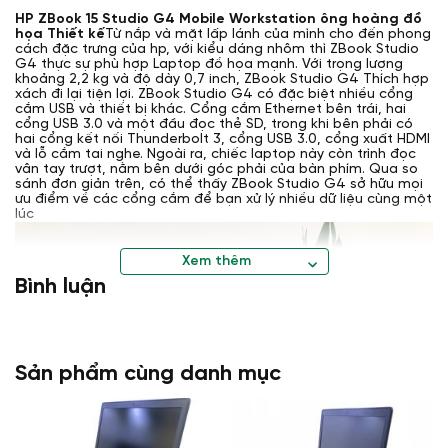
HP ZBook 15 Studio G4 Mobile Workstation ông hoàng đồ
họa Thiết kế
Từ nắp và mặt lấp lánh của mình cho đến phong
cách đặc trưng của hp, với kiểu dáng nhôm thì ZBook Studio
G4 thực sự phù hợp Laptop đồ họa mạnh. Với trọng lượng
khoảng 2,2 kg và độ dày 0,7 inch, ZBook Studio G4 Thích hợp
xách đi lại tiện lợi. ZBook Studio G4 có đặc biệt nhiều cổng
cắm USB và thiết bị khác. Cổng cắm Ethernet bên trái, hai
cổng USB 3.0 và một đầu đọc thẻ SD, trong khi bên phải có
hai cổng kết nối Thunderbolt 3, cổng USB 3.0, cổng xuất HDMI
và lỗ cắm tai nghe. Ngoài ra, chiếc laptop này còn trình đọc
vân tay trượt, nằm bên dưới góc phải của bàn phím. Qua so
sánh đơn giản trên, có thể thấy ZBook Studio G4 sở hữu mọi
ưu điểm về các cổng cắm để bạn xử lý nhiều dữ liệu cùng một
lúc
Xem thêm
Bình luận
Sản phẩm cùng danh mục