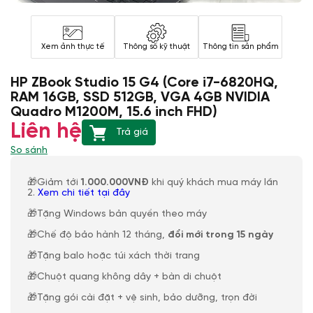
Xem ảnh thực tế
Thông số kỹ thuật
Thông tin sản phẩm
HP ZBook Studio 15 G4 (Core i7-6820HQ,
RAM 16GB, SSD 512GB, VGA 4GB NVIDIA
Quadro M1200M, 15.6 inch FHD)
Liên hệ
Trả giá
So sánh
🎁Giảm tới
1.000.000VNĐ
khi quý khách mua máy lần
2.
Xem chi tiết tại đây
🎁Tặng Windows bản quyền theo máy
🎁Chế độ bảo hành 12 tháng,
đổi mới trong 15 ngày
🎁Tặng balo hoặc túi xách thời trang
🎁Chuột quang không dây + bàn di chuột
🎁Tặng gói cài đặt + vệ sinh, bảo dưỡng, trọn đời