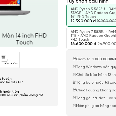
Tùy chọn cấu hình
AMD Ryzen 5 5625U - RAM
512GB - AMD Radeon Grap
14’’ FHD Touch
12.390.000 đ
19.900.00
AMD Ryzen 7 5825U - RAM
1TB - AMD Radeon Graphic
FHD Touch
16.600.000 đ
26.900.0
🎁Giảm tới
1.000.000VN
tin sản phẩm
🎁Tặng Windows bản qu
🎁Chế độ bảo hành 12 t
ực tuyến
luôn hỗ trợ 24/7
🎁Tặng balo hoặc túi xác
🎁Chuột quang không dâ
h hoàn tiền
100% nếu sản phẩm không tốt
🎁Tặng gói cài đặt + vệ 
🎁Miễn phí giao hàng to