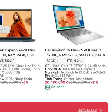
ell Inspiron 7420 Plus
Dell Inspiron 16 Plus 7630 (Core i7
500H, RAM 16GB, SSD
13700H, RAM 32GB, SSD 1TB, Intel Iris
TX 3050, Màn 14'' 2.2K)
Xe Graphics, Màn 16'' 2.5K)
SSD 512GB
32GB,
1TB, M.2,
' 2.2K Anti-Glare NonTouch
CPU
Intel Core i7-13700H (24 MB cache,
DDR5,
PCIe
12500H (18MB Cache, up to
14 cores, 20 threads, up to 5.00 GHz
Card VGA
Intel Iris Xe Graphics
res)
RTX 3050 4GB
Turbo)
Màn Hình
16.0 inch 16:10 2.5K (2560x1600)
4800 MHz
NVMe, SSD
4Wh
Anti-Glare 300nits WVA ComfortView
Pin
6-Cell 86 WHr
ew 100%, Nhập Khẩu
Plus
Tình Trạng
Outlet, Nhập khẩu
đ
19.000.000 đ
-6%
20.490.000 đ
25.900.000 đ
-21%
So sánh
Xem tất cả