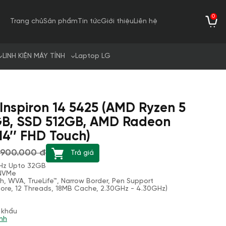
0
Trang chủ
Sản phẩm
Tin tức
Giới thiệu
Liên hệ
LINH KIỆN MÁY TÍNH
Laptop LG
 Inspiron 14 5425 (AMD Ryzen 5
GB, SSD 512GB, AMD Radeon
4’’ FHD Touch)
9.900.000 đ
Trả giá
Hz Upto 32GB
 NVMe
ch, WVA, TrueLife™, Narrow Border, Pen Support
ore, 12 Threads, 18MB Cache, 2.30GHz - 4.30GHz)
 khẩu
nh