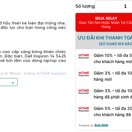
Số lượng
MUA NGAY
Giao Tận Nơi Hoặc Nhận Tại Cử
ở hữu thiết kế hiện đại mỏng nhẹ,
Hàng
 đắc lực cho bạn trong công việc
ƯU ĐÃI KHI THANH TO
(SỬ DỤNG KHI XÁ
ôm cao cấp sáng bóng khiến chiếc
Giảm 10% – tối đa 
. Đặc biệt, Dell Inspiron 14 5425
 vẻ lịch lãm của dòng laptop cao
cho khách hàng mớ
Giảm 3% – tối đa 1
ng là 16mm, tương tự
Dell inspiron
ân máy lên một góc cố định mà còn
hàng mới
ng khả năng tản nhiệt.
Giảm 3% – tối đa 1
hàng đã phát sinh
Giảm 5% – tối đa 2
cho khách hàng đã
Powered by