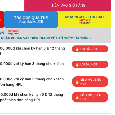
THÊM VÀO GIỎ HÀNG
MUA NGAY - TRẢ SAU
TRẢ GÓP QUA THẺ
a
Visa, Master, JCB
ÁN
C NHẬN KHOẢN VAY TRÊN TRANG CỦA TỔ CHỨC TÀI CHÍNH)
500.000đ khi chọn kỳ hạn 6 & 12 tháng
ƯU ĐÃI HOT
i
00.000đ với kỳ hạn 3 tháng cho khách
ƯU ĐÃI HOT
00.000đ với kỳ hạn 3 tháng cho khách
SIÊU MỚI, SIÊU
HOT
 đơn hàng HPL
00.000đ khi chọn kỳ hạn 6 & 12 tháng
SIÊU MỚI, SIÊU
HOT
 phát sinh đơn hàng HPL