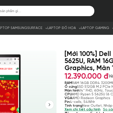
APTOP SAMSUNG
SURFACE
LAPTOP ĐỒ HỌA
LAPTOP GAMING
[Mới 100%] Dell
5625U, RAM 16
Graphics, Màn 1
12.390.000 đ
1
RAM
RAM 16GB DDR4 3200M
Ổ cứng
SSD 512GB M.2 PCIe
Màn hình
14'' FHD, 60Hz, Tou
CPU
AMD Ryzen 5 5625U (6 C
VGA
AMD Radeon Graphics
Pin
4-cells, 54WHr
Tình trạng
New Outlet, Nhập
Xem chi tiết cấu hình
So sá