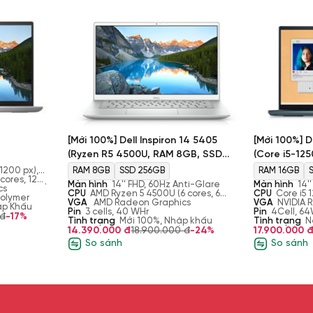
à Dell Inspiron 14 5425 Ryzen 5
iải lên tới 2K và tần số quét 60Hz
động ở bất cứ góc độ nào.
 vào khoảng 250 nits – mức tương
 14 5425.
[Mới 100%] Dell Inspiron 14 5405
[Mới 100%] D
(Ryzen R5 4500U, RAM 8GB, SSD
(Core i5-12
ến cho người dùng không gian hiển
256GB, AMD Radeon Graphics, Màn
512GB, VGA R
 văn phòng, sáng tạo nội dung hay
 1200 px),
RAM 8GB
SSD 256GB
RAM 16GB
ng angle
cores, 12
ệu ứng của màu đen có độ sâu hơn
14’’ FHD IPS)
Màn hình
14'' FHD, 60Hz Anti-Glare
Màn hình
14'
Plus (FHD+),
19MB Cache)
cs
CPU
AMD Ryzen 5 4500U (6 cores, 6
WVA 16:10
CPU
Core i5 
y, 45% NTSC
polymer
threads, 2.30 - 4.00 GHz, 8MB Cache
VGA
AMD Radeon Graphics
4.5 GHz, 12 co
VGA
NVIDIA 
ập Khẩu
Pin
3 cells, 40 WHr
Pin
4Cell, 6
 đ
-17%
Tình trạng
Mới 100%, Nhập khẩu
Tình trạng
N
14.390.000 đ
18.900.000 đ
-24%
17.900.000 
còn được tích hợp với RAM 16GB và
So sánh
So sánh
ụng có thể trải nghiệm đa nhiệm,
 nhanh hơn.