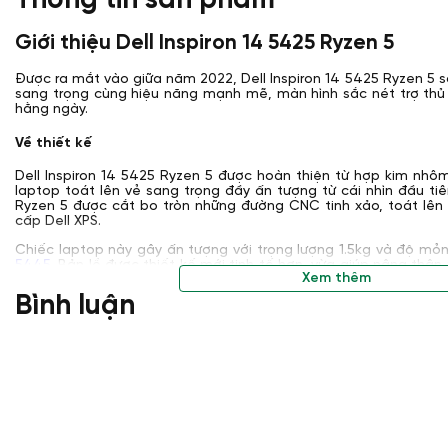
Thông tin sản phẩm
Giới thiệu Dell Inspiron 14 5425 Ryzen 5
Được ra mắt vào giữa năm 2022, Dell Inspiron 14 5425 Ryzen 5 s
sang trọng cùng hiệu năng mạnh mẽ, màn hình sắc nét trợ thủ
hằng ngày.
Về thiết kế
Dell Inspiron 14 5425 Ryzen 5 được hoàn thiện từ hợp kim nh
laptop toát lên vẻ sang trọng đầy ấn tượng từ cái nhìn đầu tiên
Ryzen 5 được cắt bo tròn những đường CNC tinh xảo, toát lên
cấp Dell XPS.
Chiếc laptop này gây ấn tượng với trọng lượng 1.5kg và độ mỏ
5445
. Bản lề được thiết kế mới tinh tế hơn, vừa giúp nâng th
Xem thêm
giúp tăng trải nghiệm bàn phím, vừa hạn chế mỏi cổ, vừa gia tă
Bình luận