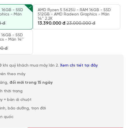
 16GB - SSD
AMD Ryzen 5 5625U - RAM 16GB - SSD
hics - Màn
512GB - AMD Radeon Graphics - Màn
14'' 2.2K
0 đ
13.390.000 đ
23.000.000 đ
 16GB - SSD
s - Màn 14’’
00 đ
Đ
khi quý khách mua máy lần 2.
Xem chi tiết tại đây
yền theo máy
háng,
đổi mới trong 15 ngày
h thời trang
y + bàn di chuột
sinh, bảo dưỡng, trọn đời
àn quốc