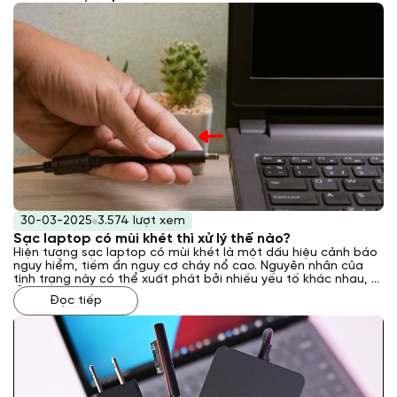
30-03-2025
3.574 lượt xem
Sạc laptop có mùi khét thì xử lý thế nào?
Hiện tượng sạc laptop có mùi khét là một dấu hiệu cảnh báo
nguy hiểm, tiềm ẩn nguy cơ cháy nổ cao. Nguyên nhân của
tình trạng này có thể xuất phát bởi nhiều yếu tố khác nhau, từ
lỗi kỹ thuật bên trong sạc đến các vấn đề về nguồn điện hoặc
Đọc tiếp
môi trường sử dụng. Vậy phải xử lý như thế nào khi gặp phải
tình trạng này? Laptop Khánh Trần sẽ giải đáp cho bạn qua
bài viết sau đây.