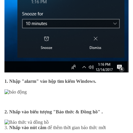
1.
Nhập "alarm"
vào hộp tìm kiếm Windows.
2.
Nhấp vào
biểu tượng
"Báo thức & Đồng hồ"
.
3.
Nhấp vào nút cắm
để thêm thời gian báo thức mới