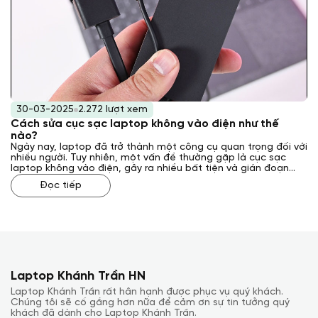
30-03-2025
2.272 lượt xem
Cách sửa cục sạc laptop không vào điện như thế
nào?
Ngày nay, laptop đã trở thành một công cụ quan trọng đối với
nhiều người. Tuy nhiên, một vấn đề thường gặp là cục sạc
laptop không vào điện, gây ra nhiều bất tiện và gián đoạn
công việc. Vậy, cách sửa cục sạc laptop không vào điện như
Đọc tiếp
thế nào? Laptop Khánh Trần sẽ giải đáp cho bạn qua bài viết
sau đây.
Laptop Khánh Trần HN
Laptop Khánh Trần rất hân hạnh được phục vụ quý khách.
Chúng tôi sẽ cố gắng hơn nữa để cảm ơn sự tin tưởng quý
khách đã dành cho Laptop Khánh Trần.