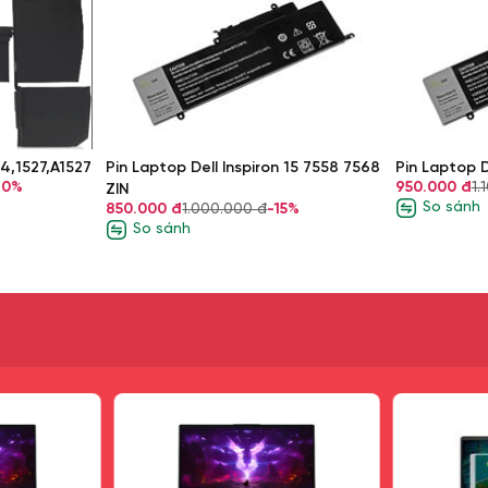
4,1527,A1527
Pin Laptop Dell Inspiron 15 7558 7568
Pin Laptop D
10%
950.000 đ
1.
ZIN
aptop Cũ Uy Tín
So sánh
850.000 đ
1.000.000 đ
-15%
So sánh
ng Đa, Hà Nội.