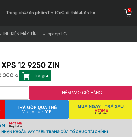
0
Trang chủ
Sản phẩm
Tin tức
Giới thiệu
Liên hệ
LINH KIỆN MÁY TÍNH
Laptop LG
 XPS 12 9250 ZIN
0.000 đ
Trả giá
THÊM VÀO GIỎ HÀNG
MUA NGAY - TRẢ SAU
TRẢ GÓP QUA THẺ
a
Visa, Master, JCB
ÁN
C NHẬN KHOẢN VAY TRÊN TRANG CỦA TỔ CHỨC TÀI CHÍNH)