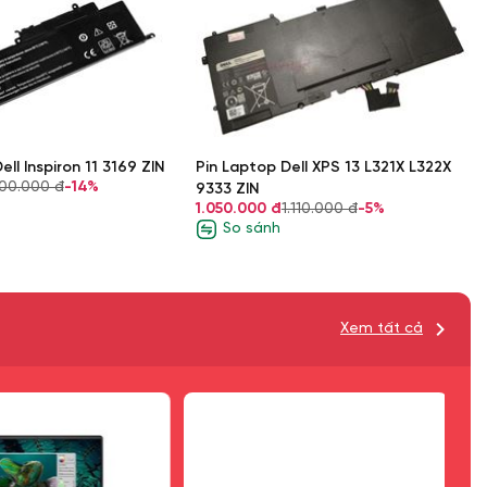
ell Inspiron 11 3169 ZIN
Pin Laptop Dell XPS 13 L321X L322X
100.000 đ
-14%
9333 ZIN
1.050.000 đ
1.110.000 đ
-5%
So sánh
Xem tất cả