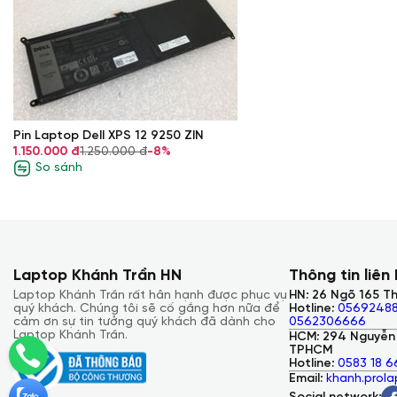
Pin Laptop Dell XPS 12 9250 ZIN
1.150.000 đ
1.250.000 đ
-8%
So sánh
Laptop Khánh Trần HN
Thông tin liên
Laptop Khánh Trần rất hân hạnh được phục vụ
HN: 26 Ngõ 165 Th
quý khách. Chúng tôi sẽ cố gắng hơn nữa để
Hotline:
05692488
cảm ơn sự tin tưởng quý khách đã dành cho
0562306666
Laptop Khánh Trần.
HCM: 294 Nguyễn 
TPHCM
Hotline:
0583 18 6
Email:
khanh.prol