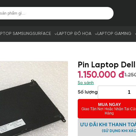
APTOP SAMSUNG
SURFACE
LAPTOP ĐỒ HỌA
LAPTOP GAMING
Pin Laptop Dell
1.150.000 đ
1.25
So sánh
Số lượng
MUA NGAY
Giao Tận Nơi Hoặc Nhận Tại Cử
Hàng
ƯU ĐÃI KHI THANH TO
(SỬ DỤNG KHI XÁ