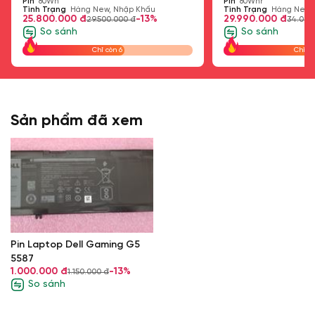
Pin
80Wh
Cache)
Pin
80Whr
Tình Trạng
Hàng New, Nhập Khẩu
Tình Trạng
Hàng New,
to 96GB)
Nâng cấp)
25.800.000 đ
-13%
29.990.000 đ
29.500.000 đ
34.000
So sánh
So sánh
Chỉ còn 6
Chỉ cò
Sản phẩm đã xem
Pin Laptop Dell Gaming G5
5587
1.000.000 đ
-13%
1.150.000 đ
So sánh