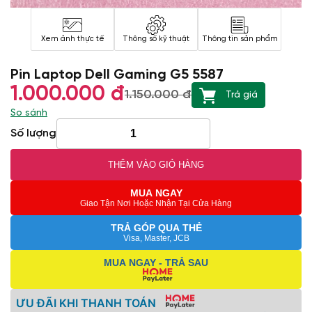
Xem ảnh thực tế
Thông số kỹ thuật
Thông tin sản phẩm
Pin Laptop Dell Gaming G5 5587
1.000.000 đ
1.150.000 đ
Trả giá
So sánh
Số lượng
THÊM VÀO GIỎ HÀNG
MUA NGAY
Giao Tận Nơi Hoặc Nhận Tại Cửa Hàng
TRẢ GÓP QUA THẺ
Visa, Master, JCB
MUA NGAY - TRẢ SAU
ƯU ĐÃI KHI THANH TOÁN