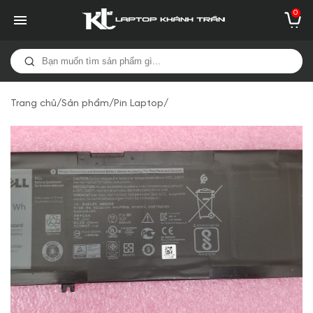
0
Trang chủ
/
Sản phẩm
/
Pin Laptop
/