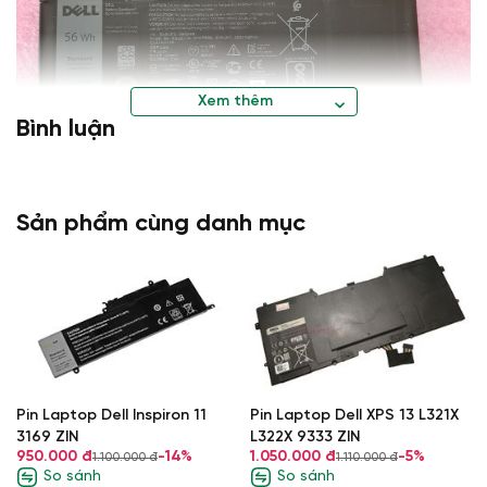
Xem thêm
Bình luận
Laptop Khánh Trần Địa Chỉ Mua Bán Laptop
Cũ Uy Tín
Sản phẩm cùng danh mục
Hotline: 0936.23.1234
Địa chỉ: Số 26 Ngõ 165 Thái Hà, Đống Đa, Hà
Nội.
Pin Laptop Dell Inspiron 11
Pin Laptop Dell XPS 13 L321X
3169 ZIN
L322X 9333 ZIN
950.000 đ
-14%
1.050.000 đ
-5%
1.100.000 đ
1.110.000 đ
So sánh
So sánh