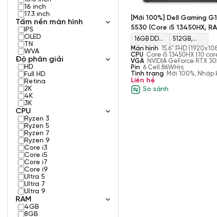
16 inch
17.3 inch
[Mới 100%] Dell Gaming G
Tấm nền màn hình
5530 (Core i5 13450HX, R
IPS
OLED
16GB, SSD 512GB, NVIDIA
16GB DDR5
512GB,
TN
GeForce RTX 3050 4GB, 
Màn hình
15.6" FHD (1920x10
4800MHz,
M.2, PCIe
WVA
120Hz, 3ms, sRGB-100%,
CPU
Core i5 13450HX (10 core
15.6’’ FHD)
Độ phân giải
ComfortViewPlus, NVIDIA G-
threads, up to 4.60 GHz Tur
VGA
NVIDIA GeForce RTX 3
Max 32GB
NVMe, SSD
HD
SYNC+DDS Display
Boost Max, 20 MB Cache)
4GB
Pin
6 Cell 86WHrs
Tình trạng
SDRAM
Mới 100%, Nhập
Full HD
Liên hệ
Retina
2K
So sánh
4K
3K
CPU
Ryzen 3
Ryzen 5
Ryzen 7
Ryzen 9
Core i3
Core i5
Core i7
Core i9
Ultra 5
Ultra 7
Ultra 9
RAM
4GB
8GB