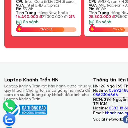
40x1400), tỷ lệ 16:10 , OLED
U
Intel Core i5 13420H (8 cores
matte screen, 16:10, 400nits
CPU
AMD Ryzen 7 H 255 (3.8 GHz
nits Anti-glare, 100% sRGB
threads, Up to 4.6GHz, 12MB
A
Intel UHD Graphics
brightness, 120Hz refresh rate,
up to 4.9 GHz, 8 Cores, 16
VGA
AMD Radeon 780M Graphics
SSD
5600MHz
SSD
che)
55 Wh
100% sRGB
Threads, 16MB Cache)
Pin
80Wh
nh Trạng
Hàng New, Nhập
Tình Trạng
(up to
Hàng New, Nhập
ẩu
.490.000 đ
21.000.000 đ
-21%
Khẩu
25.800.000 đ
29.500.000 đ
-13%
96GB)
So sánh
So sánh
Chỉ còn 8
Chỉ còn 6
Laptop Khánh Trần HN
Thông tin liên
Laptop Khánh Trần rất hân hạnh được phục vụ
HN: 26 Ngõ 165 Th
quý khách. Chúng tôi sẽ cố gắng hơn nữa để
Hotline:
05692488
cảm ơn sự tin tưởng quý khách đã dành cho
0562306666
Laptop Khánh Trần.
HCM: 294 Nguyễn 
TPHCM
Hotline:
0583 18 6
Email:
khanh.prol
Social network: