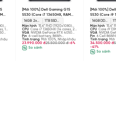
15
[Mới 100%] Dell Gaming G15
[Mới 100%] De
AM
5530 (Core i7 13650HX, RAM
5530 (Core i9
16GB, SSD 1TB, NVIDIA
16GB, SSD 1TB
16GB: 2x
1TB SSD
16GB DDR5
1
Màn
GeForce RTX 4050 6GB, Màn
GeForce RTX 
80)
Màn hình
15.6" FHD (1920x1080)
Màn hình
15.6"
8GB, DDR5,
M.2 2280
4800MHz,
M
s, 16
165Hz, 3ms, sRGB-100%,
CPU
Core i7 13650HX (14 cores, 20
165Hz, 3ms, sRG
CPU
Core i9 13
15.6’’ FHD)
15.6’’ FHD)
bo
050
ComfortViewPlus, NVIDIA G-SYNC
threads, up to 4.90 GHz Turbo
VGA
NVIDIA GeForce RTX 4050
ComfortViewPlus
32 threads, up 
VGA
NVIDIA Ge
4800MT/s
PCIe
Max 32GB
P
Boost Max, 24 MB Cache)
6GB
Pin
6-cell battery, 86Wh
SYNC+DDS Displ
Boost Max, 36 
8GB
Pin
6 Cell 86WH
 khẩu
(integrated)
Tình trạng
Mới 100%, Nhập khẩu
Tình trạng
SDRAM
Mới
23.990.000 đ
25.500.000 đ
-6%
34.500.000 đ
5
-41%
So sánh
So sánh