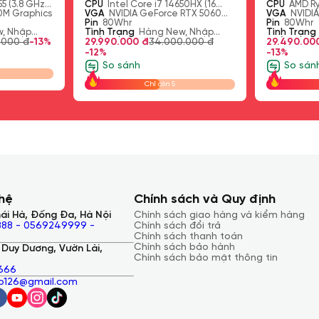
LED, 100% sRGB, 500nits, 180Hz,
CPU
Intel Core i7 14650HX (16
LED, 100% sRGB, 500nits
CPU
AMD Ryzen 9 8940H
DC dimmer
Cores, 24 Threads, 2.2 GHz Base,
VGA
NVIDIA GeForce RTX 5060
DC dimmer
cores 32 threads,2.4GH
VGA
NVIDIA GeForce R
(2 SO-
SSD
SSD
5.2 GHz Turbo, 30MB Cache)
8GB GDDR7
Pin
80Whr
5.3GHz turbo boost, 16M
8GB GDDR7
Pin
80Whr
Tình Trạng
DIMM/
Hàng New, Nhập
Cache, 64MB L3 Cache)
Tình Trạng
Hàng New,
Khẩu
29.990.000 đ
34.000.000 đ
Khẩu
29.490.000 đ
34.000.
Nâng cấp)
-12%
-13%
So sánh
So sánh
Chỉ còn 5
Chỉ còn 8
 hệ
Chính sách và Quy định
ái Hà, Đống Đa, Hà Nội
Chính sách giao hàng và kiểm hàng
88 - 0569249999 -
Chính sách đổi trả
Chính sách thanh toán
Chính sách bảo hành
Duy Dương, Vườn Lài,
Chính sách bảo mật thông tin
666
ap126@gmail.com