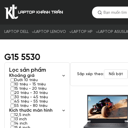
LAPTOP DELL
LAPTOP LENOVO
LAPTOP HP
LAPTOP ASUS
L
G15 5530
Lọc sản phẩm
Sắp xếp theo:
Nổi bật
Khoảng giá
Dưới 10 triệu
10 triệu - 15 triệu
15 triệu - 20 triệu
20 triệu - 30 triệu
30 triệu - 45 triệu
45 triệu - 55 triệu
55 triệu - 80 triệu
Kích thước màn hình
12,5 inch
13 inch
14 inch
15.6 inch