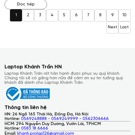
lỗi kỹ thuật bên trong sạc đến các vấn đề về nguồn điện hoặc
Đọc tiếp
môi trường sử dụng. Vậy phải xử lý như thế nào khi gặp phải
tình trạng này? Laptop Khánh Trần sẽ giải đáp cho bạn qua
bài viết sau đây.
1
2
3
4
5
6
7
8
9
10
Next
Last
Laptop Khánh Trần HN
Laptop Khánh Trần rất hân hạnh được phục vụ quý khách.
Chúng tôi sẽ cố gắng hơn nữa để cảm ơn sự tin tưởng quý
khách đã dành cho Laptop Khánh Trần.
Thông tin liên hệ
HN: 26 Ngõ 165 Thái Hà, Đống Đa, Hà Nội
Hotline:
0569248888 - 0569249999 - 0562306666
HCM: 294 Nguyễn Duy Dương, Vườn Lài, TPHCM
Hotline:
0583 18 6666
Email:
khanh.prolap126@gmail.com